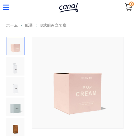
0
ホーム
紙器
B式組み立て底