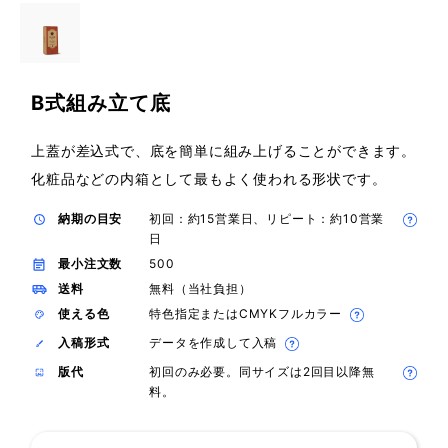
B式組み立て底
上蓋が差込式で、底を簡単に組み上げることができます。
化粧品などの内箱として最もよく使われる形状です。
納期の目安
初回：約15営業日、リピート：約10営業
日
最小注文数
500
送料
無料（当社負担）
使える色
特色指定またはCMYKフルカラー
入稿形式
データを作成して入稿
版代
初回のみ必要。同サイズは2回目以降無
料。