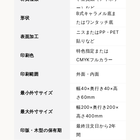
ー）など
B式キャラメル底ま
形状
たはワンタッチ底
ニスまたはPP・PET
表面加工
貼りなど
特色指定または
印刷色
CMYKフルカラー
印刷範囲
外面・内面
幅40×奥行き40×高
最小外寸サイズ
さ60mm
幅200×奥行き200×
最大外寸サイズ
高さ400mm
最終注文日から2年
印版・木型の保有期
間